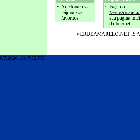
::
Adicionar esta
::
Faça do
página aos
VerdeAmarelo.
favoritos.
sua página inici
da Internet.
VERDEAMARELO.NET IS 
index
8/7/2026 10:47:52 PM