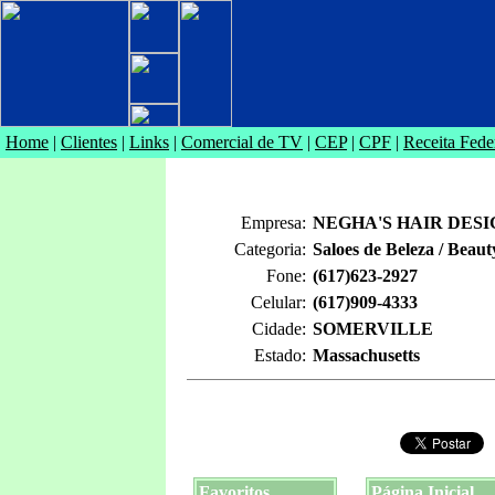
Home
|
Clientes
|
Links
|
Comercial de TV
|
CEP
|
CPF
|
Receita Fede
Empresa:
NEGHA'S HAIR DESI
Categoria:
Saloes de Beleza / Beaut
Fone:
(617)623-2927
Celular:
(617)909-4333
Cidade:
SOMERVILLE
Estado:
Massachusetts
Favoritos
Página Inicial