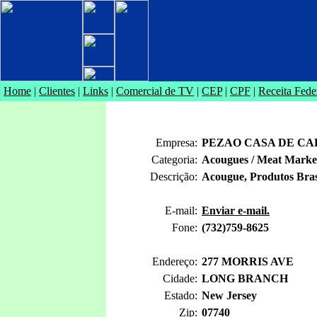
Home
|
Clientes
|
Links
|
Comercial de TV
|
CEP
|
CPF
|
Receita Fede
Empresa:
PEZAO CASA DE C
Categoria:
Acougues / Meat Marke
Descrição:
Acougue, Produtos Brasi
E-mail:
Enviar e-mail.
Fone:
(732)759-8625
Endereço:
277 MORRIS AVE
Cidade:
LONG BRANCH
Estado:
New Jersey
Zip:
07740