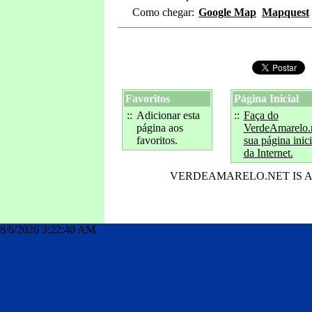
Como chegar:
Google Map
Mapquest
Favoritos
Página Inicial
::
Adicionar esta
::
Faça do
página aos
VerdeAmarelo.
favoritos.
sua página inici
da Internet.
VERDEAMARELO.NET IS 
index
8/6/2026 3:22:40 AM