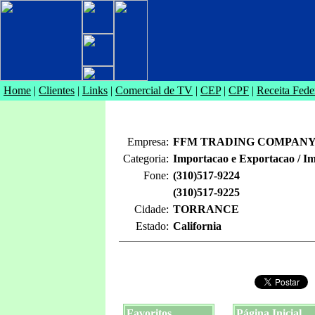
Home
|
Clientes
|
Links
|
Comercial de TV
|
CEP
|
CPF
|
Receita Fede
Empresa:
FFM TRADING COMPANY 
Categoria:
Importacao e Exportacao / I
Fone:
(310)517-9224
(310)517-9225
Cidade:
TORRANCE
Estado:
California
Favoritos
Página Inicial