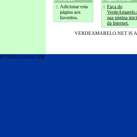
::
Adicionar esta
::
Faça do
página aos
VerdeAmarelo.
favoritos.
sua página inici
da Internet.
VERDEAMARELO.NET IS 
index
8/7/2026 12:02:01 AM