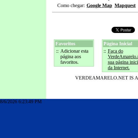
Como chegar:
Google Map
Mapquest
Favoritos
Página Inicial
::
Adicionar esta
::
Faça do
página aos
VerdeAmarelo.
favoritos.
sua página inici
da Internet.
VERDEAMARELO.NET IS 
index
8/6/2026 6:23:49 PM