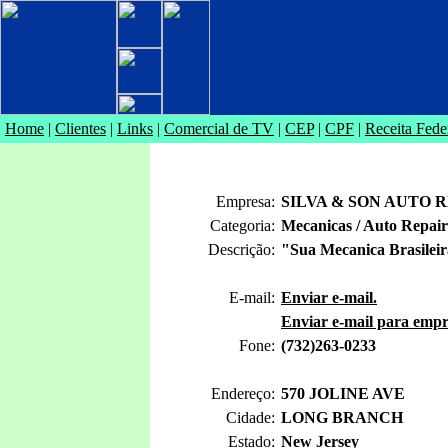
Home
|
Clientes
|
Links
|
Comercial de TV
|
CEP
|
CPF
|
Receita Fede
Empresa:
SILVA & SON AUTO 
Categoria:
Mecanicas / Auto Repair
Descrição:
"Sua Mecanica Brasilei
E-mail:
Enviar e-mail.
Enviar e-mail para empr
Fone:
(732)263-0233
Endereço:
570 JOLINE AVE
Cidade:
LONG BRANCH
Estado:
New Jersey